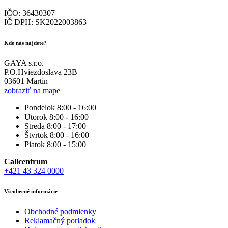
IČO: 36430307
IČ DPH: SK2022003863
Kde nás nájdete?
GAYA s.r.o.
P.O.Hviezdoslava 23B
03601 Martin
zobraziť na mape
Pondelok
8:00 - 16:00
Utorok
8:00 - 16:00
Streda
8:00 - 17:00
Štvrtok
8:00 - 16:00
Piatok
8:00 - 15:00
Callcentrum
+421 43 324 0000
Všeobecné informácie
Obchodné podmienky
Reklamačný poriadok