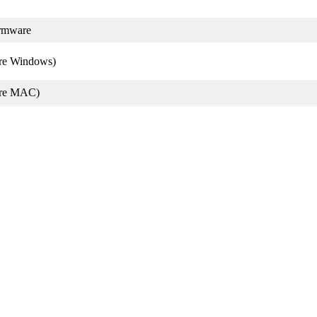
irmware
pre Windows)
 pre MAC)