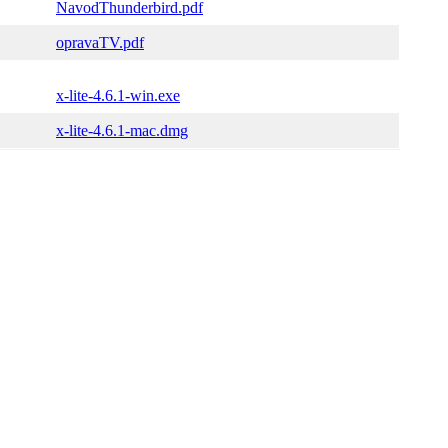
NavodThunderbird.pdf
opravaTV.pdf
x-lite-4.6.1-win.exe
x-lite-4.6.1-mac.dmg