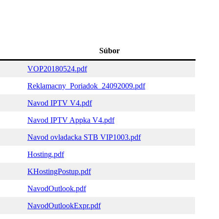
Súbor
VOP20180524.pdf
Reklamacny_Poriadok_24092009.pdf
Navod IPTV V4.pdf
Navod IPTV Appka V4.pdf
Navod ovladacka STB VIP1003.pdf
Hosting.pdf
KHostingPostup.pdf
NavodOutlook.pdf
NavodOutlookExpr.pdf